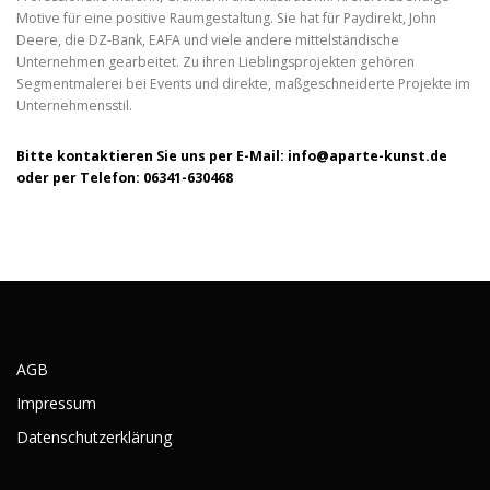
Motive für eine positive Raumgestaltung. Sie hat für Paydirekt, John
Deere, die DZ-Bank, EAFA und viele andere mittelständische
Unternehmen gearbeitet. Zu ihren Lieblingsprojekten gehören
Segmentmalerei bei Events und direkte, maßgeschneiderte Projekte im
Unternehmensstil.
Bitte kontaktieren Sie uns per E-Mail: info@aparte-kunst.de
oder per Telefon: 06341-630468
AGB
Impressum
Datenschutzerklärung