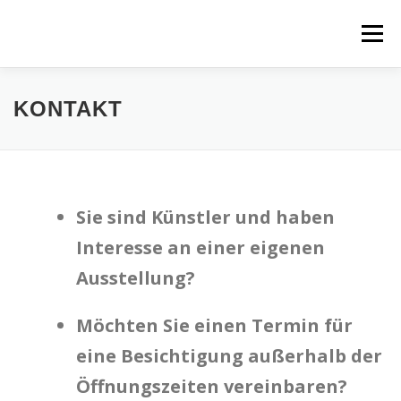
Zum
Inhalt
Menü
springen
HOME
AUSSTELLUNGEN
GALERIE
KUNSTPREIS
KONTAKT
EVENTS
MALKURSE IN DER GALERIE 2026
Sie sind Künstler und haben
KUNST SHOP
KUNST MIETEN
KONTAKT
IMPRESSUM
Interesse an einer eigenen
Ausstellung?
Möchten Sie einen Termin für
eine Besichtigung außerhalb der
Öffnungszeiten vereinbaren?