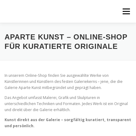
Zum
Inhalt
Menü
springen
HOME
AUSSTELLUNGEN
GALERIE
KUNSTPREIS
APARTE KUNST – ONLINE-SHOP
FÜR KURATIERTE ORIGINALE
EVENTS
MALKURSE IN DER GALERIE 2026
In unserem Online-Shop finden Sie ausgewählte Werke von
KUNST SHOP
KUNST MIETEN
KONTAKT
IMPRESSUM
Künstlerinnen und Künstlern des festen Galeriekerns – jene, die die
Galerie Aparte Kunst mitbegründet und geprägt haben.
Das Angebot umfasst Malerei, Grafik und Skulpturen in
unterschiedlichen Techniken und Formaten. Jedes Werk ist ein Original
und direkt über die Galerie erhältlich.
Kunst direkt aus der Galerie – sorgfältig kuratiert, transparent
und persönlich.