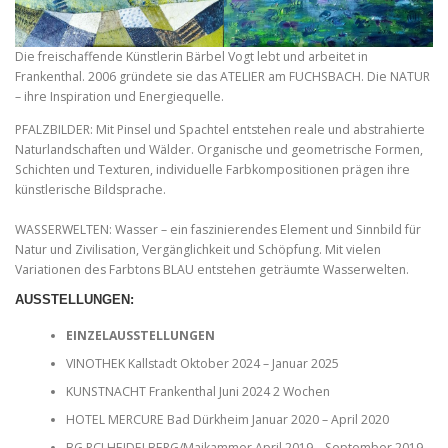
Die freischaffende Künstlerin Bärbel Vogt lebt und arbeitet in
Frankenthal. 2006 gründete sie das ATELIER am FUCHSBACH. Die NATUR
– ihre Inspiration und Energiequelle.
PFALZBILDER: Mit Pinsel und Spachtel entstehen reale und abstrahierte
Naturlandschaften und Wälder. Organische und geometrische Formen,
Schichten und Texturen, individuelle Farbkompositionen prägen ihre
künstlerische Bildsprache.
WASSERWELTEN: Wasser – ein faszinierendes Element und Sinnbild für
Natur und Zivilisation, Vergänglichkeit und Schöpfung. Mit vielen
Variationen des Farbtons BLAU entstehen geträumte Wasserwelten.
AUSSTELLUNGEN
:
EINZELAUSSTELLUNGEN
VINOTHEK Kallstadt Oktober 2024 – Januar 2025
KUNSTNACHT Frankenthal Juni 2024 2 Wochen
HOTEL MERCURE Bad Dürkheim Januar 2020 – April 2020
BG RCI HEIDELBERG/Maikammer April 2019 – September 2019