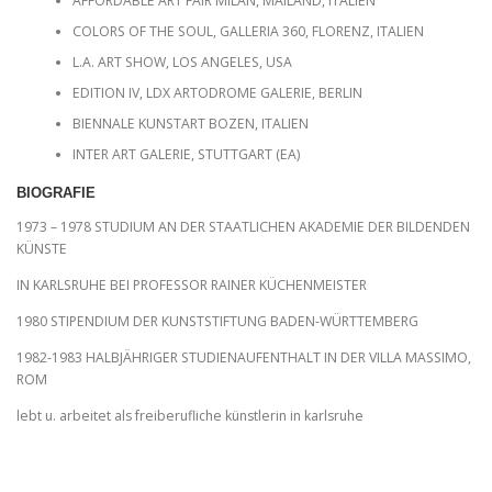
AFFORDABLE ART FAIR MILAN, MAILAND, ITALIEN
COLORS OF THE SOUL, GALLERIA 360, FLORENZ, ITALIEN
L.A. ART SHOW, LOS ANGELES, USA
EDITION IV, LDX ARTODROME GALERIE, BERLIN
BIENNALE KUNSTART BOZEN, ITALIEN
INTER ART GALERIE, STUTTGART (EA)
BIOGRAFIE
1973 – 1978 STUDIUM AN DER STAATLICHEN AKADEMIE DER BILDENDEN
KÜNSTE
IN KARLSRUHE BEI PROFESSOR RAINER KÜCHENMEISTER
1980 STIPENDIUM DER KUNSTSTIFTUNG BADEN-WÜRTTEMBERG
1982-1983 HALBJÄHRIGER STUDIENAUFENTHALT IN DER VILLA MASSIMO,
ROM
lebt u. arbeitet als freiberufliche künstlerin in karlsruhe