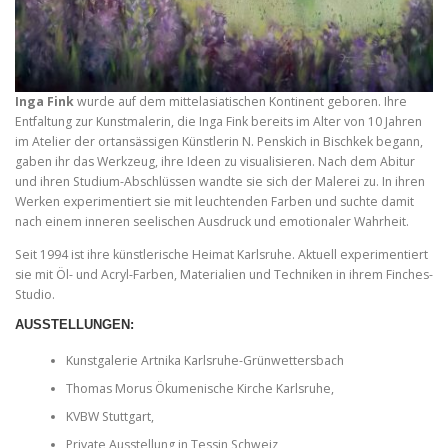
Inga Fink
wurde auf dem mittelasiatischen Kontinent geboren. Ihre
Entfaltung zur Kunstmalerin, die Inga Fink bereits im Alter von 10 Jahren
im Atelier der ortansässigen Künstlerin N. Penskich in Bischkek begann,
gaben ihr das Werkzeug, ihre Ideen zu visualisieren. Nach dem Abitur
und ihren Studium-Abschlüssen wandte sie sich der Malerei zu. In ihren
Werken experimentiert sie mit leuchtenden Farben und suchte damit
nach einem inneren seelischen Ausdruck und emotionaler Wahrheit.
Seit 1994 ist ihre künstlerische Heimat Karlsruhe. Aktuell experimentiert
sie mit Öl- und Acryl-Farben, Materialien und Techniken in ihrem Finches-
Studio.
AUSSTELLUNGEN
:
Kunstgalerie Artnika Karlsruhe-Grünwettersbach
Thomas Morus Ökumenische Kirche Karlsruhe,
KVBW Stuttgart,
Private Ausstellung in Tessin Schweiz